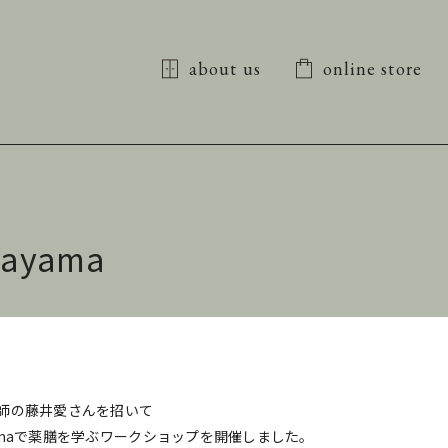
about us
online store
ayama
師の藤井愛さんを招いて
Hayamaで薬膳を学ぶワークショップを開催しました。