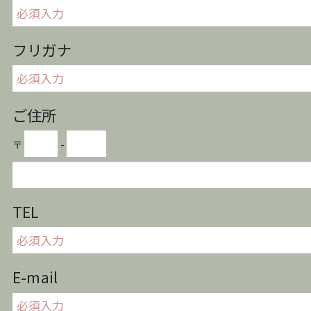
フリガナ
ご住所
〒
-
TEL
E-mail