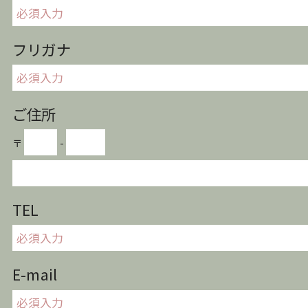
フリガナ
ご住所
〒
-
TEL
E-mail