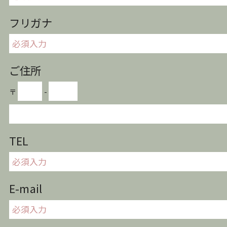
フリガナ
ご住所
〒
-
TEL
E-mail