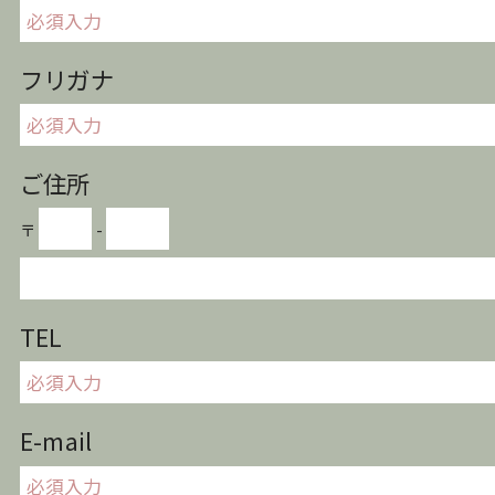
フリガナ
ご住所
〒
-
TEL
E-mail