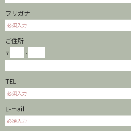
フリガナ
ご住所
〒
-
TEL
E-mail