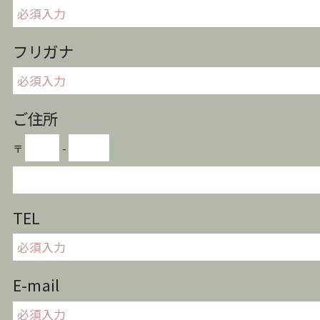
フリガナ
ご住所
〒
-
TEL
E-mail