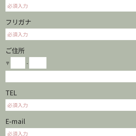
フリガナ
ご住所
〒
-
TEL
E-mail