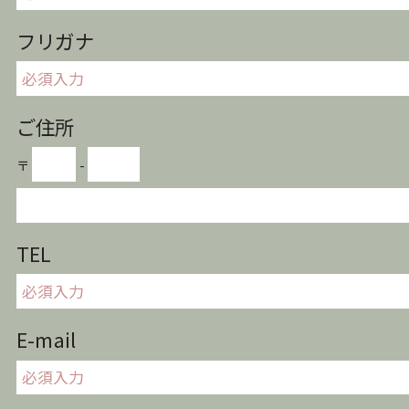
フリガナ
ご住所
〒
-
TEL
E-mail