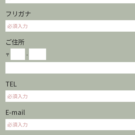
フリガナ
ご住所
〒
-
TEL
E-mail