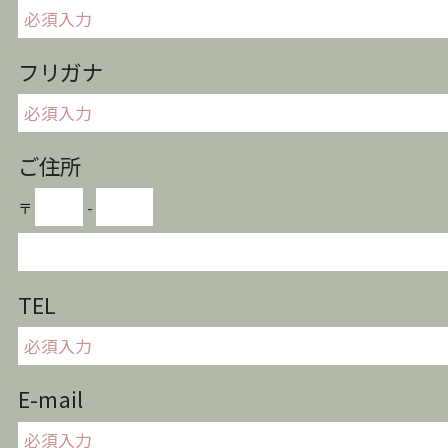
フリガナ
ご住所
〒
-
TEL
E-mail