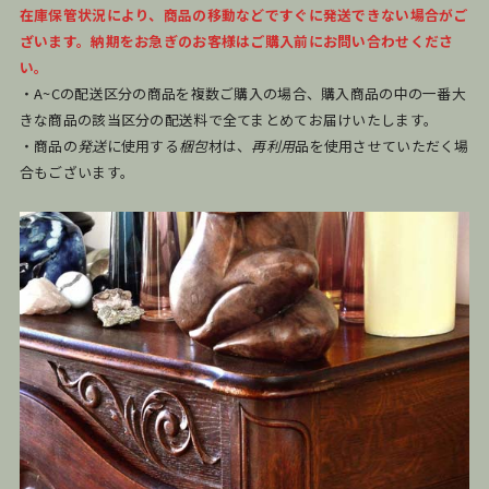
在庫保管状況により、商品の移動などですぐに発送できない場合がご
ざいます。納期をお急ぎのお客様はご購入前にお問い合わせくださ
い。
・A~Cの配送区分の商品を複数ご購入の場合、購入商品の中の一番大
きな商品の該当区分の配送料で全てまとめてお届けいたします。
・商品の
発送
に使用する
梱包
材は、
再利用
品を使用させていただく場
合もございます。