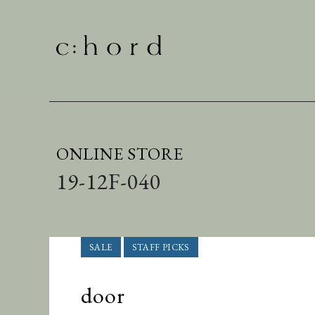
ONLINE STORE
19-12F-040
door