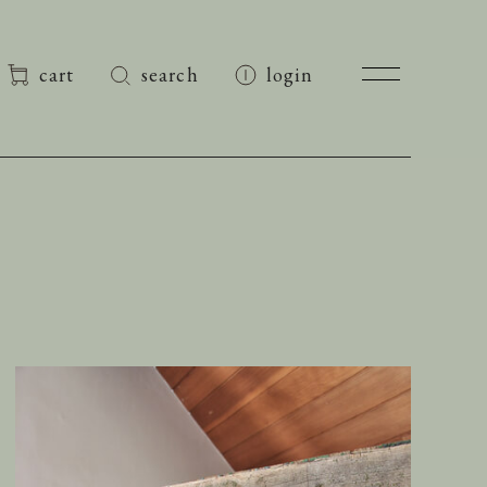
cart
search
login