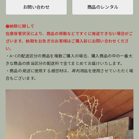
お問い合わせ
商品のレンタル
●納期に関して
在庫保管状況により、商品の移動などですぐに発送できない場合がご
ざいます。納期をお急ぎのお客様はご購入前にお問い合わせくださ
い。
・A~Cの配送区分の商品を複数ご購入の場合、購入商品の中の一番大
きな商品の該当区分の配送料で全てまとめてお届けいたします。
・商品の
発送
に使用する
梱包
材は、
再利用
品を使用させていただく場
合もございます。