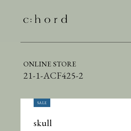
ONLINE STORE
21-1-ACF425-2
skull