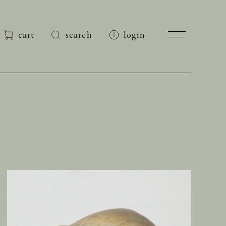
cart
search
login