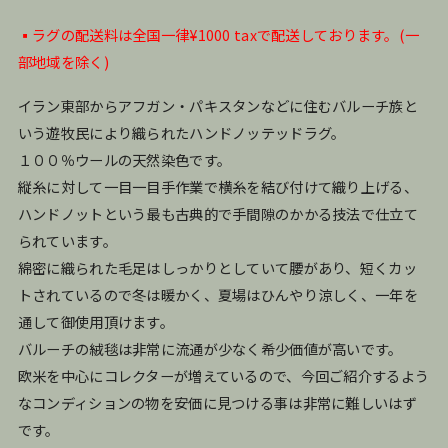
▪️ラグの配送料は全国一律¥1000 taxで配送しております。(一
部地域を除く)
イラン東部からアフガン・パキスタンなどに住むバルーチ族と
いう遊牧民により織られたハンドノッテッドラグ。
１００％ウールの天然染色です。
縦糸に対して一目一目手作業で横糸を結び付けて織り上げる、
ハンドノットという最も古典的で手間隙のかかる技法で仕立て
られています。
綿密に織られた毛足はしっかりとしていて腰があり、短くカッ
トされているので冬は暖かく、夏場はひんやり涼しく、一年を
通して御使用頂けます。
バルーチの絨毯は非常に流通が少なく希少価値が高いです。
欧米を中心にコレクターが増えているので、今回ご紹介するよう
なコンディションの物を安価に見つける事は非常に難しいはず
です。