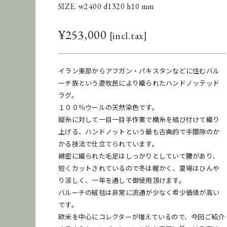
SIZE. w2400 d1320 h10 mm
¥
253,000
イラン東部からアフガン・パキスタンなどに住むバル
ーチ族という遊牧民により織られたハンドノッテッド
ラグ。
１００％ウールの天然染色です。
縦糸に対して一目一目手作業で横糸を結び付けて織り
上げる、ハンドノットという最も古典的で手間隙のか
かる技法で仕立てられています。
綿密に織られた毛足はしっかりとしていて腰があり、
短くカットされているので冬は暖かく、夏場はひんや
り涼しく、一年を通して御使用頂けます。
バルーチの絨毯は非常に流通が少なく希少価値が高い
です。
欧米を中心にコレクターが増えているので、今回ご紹介