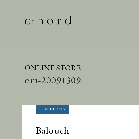
ONLINE STORE
om-20091309
Balouch