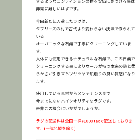
するようなコンディションの物を安価に見つける事は
非常に難しいはずです。
今回新たに入荷したラグは、
タブリーズの村で古代より変わらない技法で作られて
いる
オーガニックな石鹸で丁寧にクリーニングしていま
す。
人体にも使用できるナチュラルな石鹸で、この石鹸で
クリーニングする事によりウールが持つ本来の艶と柔
らかさが引き立ちツヤツヤで肌触りの良い質感になり
ます。
使用している素材からメンテナンスまで
今までにないハイクオリティなラグです。
是非この機会にいかがでしょうか。
ラグの配送料は全国一律¥1000 taxで配送しておりま
す。(一部地域を除く)