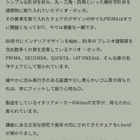
シンプルな形状を好み、丸・三角・四角といった幾何学形状を
建築物に取り入れていたマリオ・ボッタ。
その要素を取り入れたチェアのデザインの中でもPRIMAはすで
に廃盤となっており、今では貴重な一脚です。
80年代にインテリアデザインを始め、85年の
プレミオ建築賞を
含め数多くの賞を受賞しているマリオ ・ボッタ。
PRIMA、SECONDA、QUINTA、LATONDAは、そんな彼の名
作チェアとして知られています。
緩やかに沈み奥行きのある座面や少し柔らかいゴム質の背もた
れは、体にフィットして座り心地も◎。
製造をしているイタリアメーカーのAliasの文字が、背もたれに
彫られています。
鎌倉にある立派な邸宅で長年大切にされてきたチェアをc:hord
が預かりました。