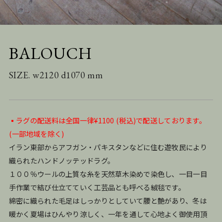
BALOUCH
SIZE. w2120 d1070 mm
▪️ラグの配送料は全国一律¥1100 (税込)で配送しております。
(一部地域を除く)
イラン東部からアフガン・パキスタンなどに住む遊牧民により
織られたハンドノッテッドラグ。
１００％ウールの上質な糸を天然草木染めで染色し、一目一目
手作業で結び仕立てていく工芸品とも呼べる絨毯です。
綿密に織られた毛足はしっかりとしていて腰と艶があり、冬は
暖かく夏場はひんやり涼しく、一年を通して心地よく御使用頂