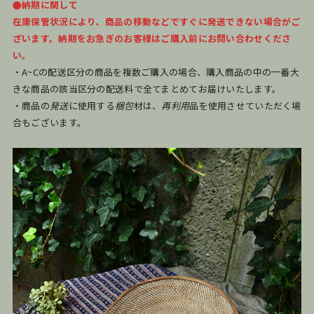
●納期に関して
在庫保管状況により、商品の移動などですぐに発送できない場合がご
ざいます。納期をお急ぎのお客様はご購入前にお問い合わせくださ
い。
・A~Cの配送区分の商品を複数ご購入の場合、購入商品の中の一番大
きな商品の該当区分の配送料で全てまとめてお届けいたします。
・商品の
発送
に使用する
梱包
材は、
再利用
品を使用させていただく場
合もございます。