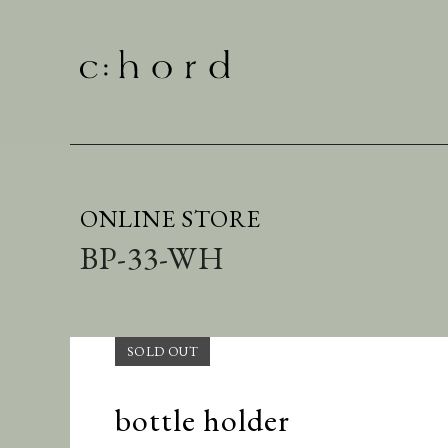
ONLINE STORE
BP-33-WH
bottle holder