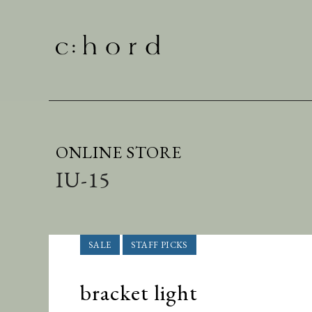
ONLINE STORE
IU-15
bracket light