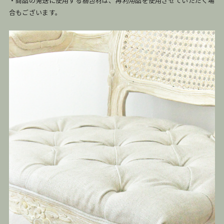
・商品の
発送
に使用する
梱包
材は、
再利用
品を使用させていただく場
合もございます。