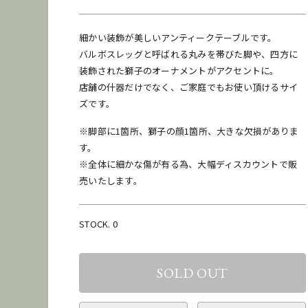
細かい装飾が美しいアンティークテーブルです。
バルボスレッグと呼ばれる丸みを帯びた脚や、四方に
装飾された獅子のオーナメントがアクセントに。
店舗の什器だけでなく、ご家庭でもお使い頂けるサイ
ズです。
※脚部に1箇所、獅子の顔1箇所、大きな欠損がありま
お問い合わせ
商品のレンタル
す。
※全体に細かな傷が有る為、大幅ディスカウントで販
●納期に関して
売いたします。
在庫保管状況により、商品の移動などですぐに発送できな
い場合がございます。納期をお急ぎのお客様はご購入前に
お問い合わせください。
STOCK. 0
発送
梱包
再利用