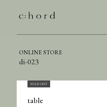
ONLINE STORE
di-023
table