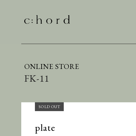
ONLINE STORE
FK-11
plate