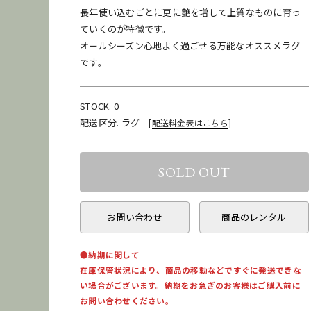
発送
梱包
再利用
長年使い込むごとに更に艶を増して上質なものに育っ
ていくのが特徴です。
オールシーズン心地よく過ごせる万能なオススメラグ
です。
STOCK. 0
配送区分. ラグ
[
配送料金表はこちら
]
お問い合わせ
商品のレンタル
●納期に関して
在庫保管状況により、商品の移動などですぐに発送できな
い場合がございます。納期をお急ぎのお客様はご購入前に
お問い合わせください。