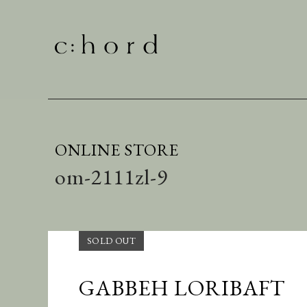
ONLINE STORE
om-2111zl-9
GABBEH LORIBAFT