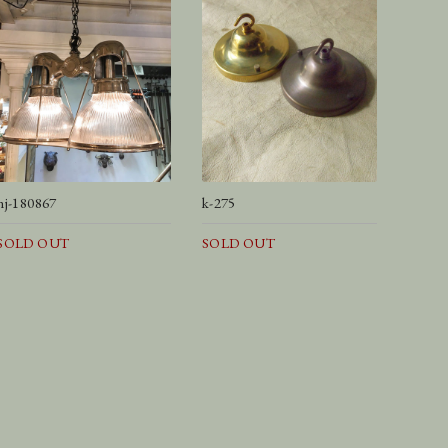
nj-180867
k-275
SOLD OUT
SOLD OUT