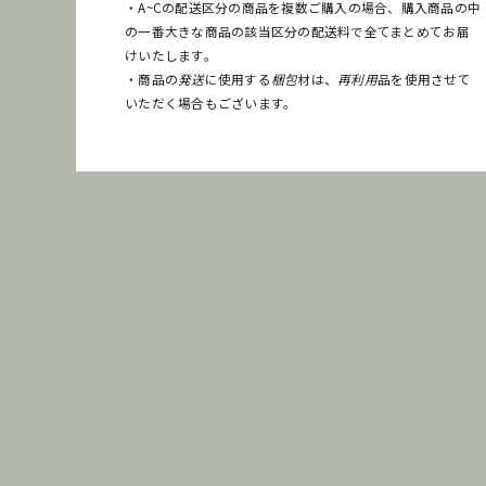
・A~Cの配送区分の商品を複数ご購入の場合、購入商品の中
の一番大きな商品の該当区分の配送料で全てまとめてお届
けいたします。
・商品の
発送
に使用する
梱包
材は、
再利用
品を使用させて
いただく場合もございます。