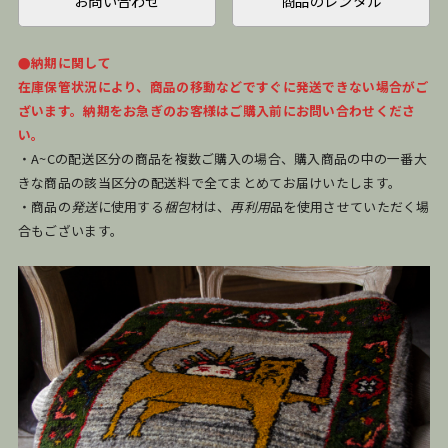
お問い合わせ
商品のレンタル
●納期に関して
在庫保管状況により、商品の移動などですぐに発送できない場合がご
ざいます。納期をお急ぎのお客様はご購入前にお問い合わせくださ
い。
・A~Cの配送区分の商品を複数ご購入の場合、購入商品の中の一番大
きな商品の該当区分の配送料で全てまとめてお届けいたします。
・商品の
発送
に使用する
梱包
材は、
再利用
品を使用させていただく場
合もございます。