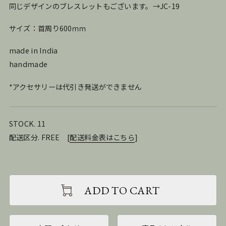
同じデザインのブレスレットもございます。→JC-19
サイズ：首周り600ｍｍ
made in India
handmade
*アクセサリーは代引き発送ができません
STOCK. 11
配送区分. FREE
[
配送料金表はこちら
]
ADD TO CART