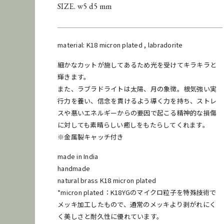
SIZE. w5 d5 mm
material: K18 micron plated , labradorite
細かなカットが施してあるため光を受けてキラキラと
輝きます。
また、ラブラドライトは太陽、月の象徴。根気強い実
行力を養い、信念を貫けるよう導く力を持ち、ストレ
スや悪いエネルギーからの要因で起こる精神的な損傷
に対しても素晴らしい癒しをもたらしてくれます。
※金属製キャッチ付き
made in India
handmade
natural brass K18 micron plated
*micron plated：K18YGのマイクロ粒子を特殊技術で
メッキ加工したもので、通常のメッキより剥がれにく
く美しさと耐久性に優れています。