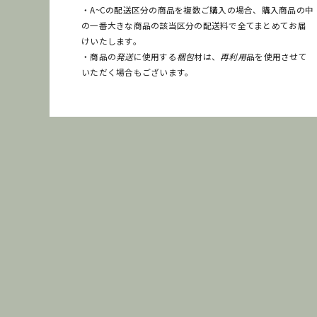
・A~Cの配送区分の商品を複数ご購入の場合、購入商品の中
の一番大きな商品の該当区分の配送料で全てまとめてお届
けいたします。
・商品の
発送
に使用する
梱包
材は、
再利用
品を使用させて
いただく場合もございます。