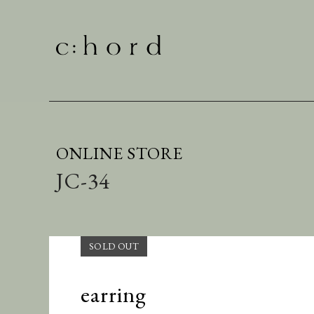
ONLINE STORE
JC-34
earring