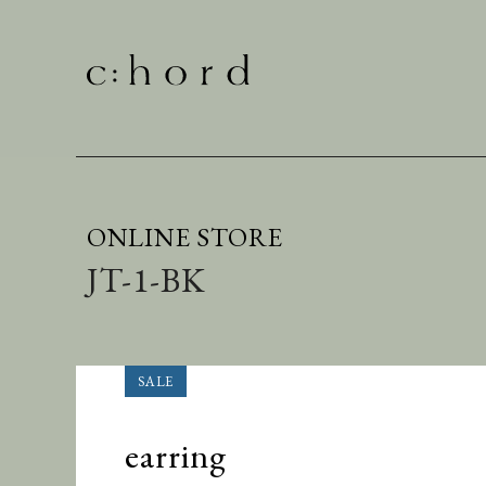
ONLINE STORE
JT-1-BK
earring