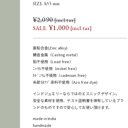
SIZE. h55 mm
¥
2,090
¥
1,000
亜鉛合金(Zinc alloy)
鋳造金属（Casting metal）
鉛不使用（Lead free）
ﾆｯｹﾙ不使用（nickel free）
ｶﾄﾞﾐｳﾑ不使用（cadmium free)
糸部分ｱｿﾞ染料不使用（Azo free dye)
インドジュエリーならではのエスニックデザイン。
安全な素材を使用、テスト証明書を保有しているブラ
ンドのものですので安心してお使い頂けます。
made in India
handmade