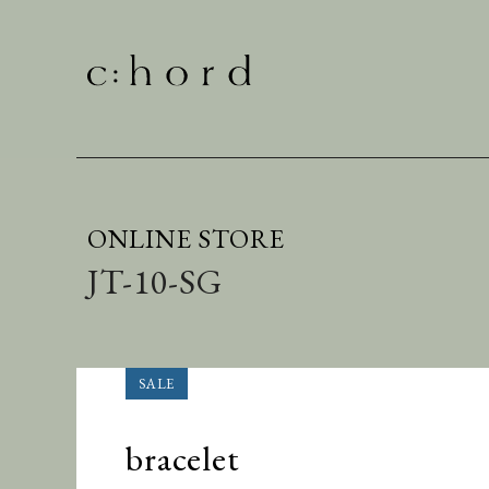
ONLINE STORE
JT-10-SG
bracelet