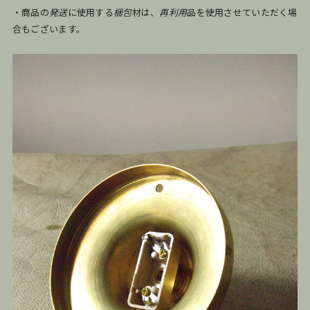
・商品の
発送
に使用する
梱包
材は、
再利用
品を使用させていただく場
合もございます。