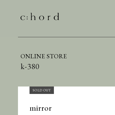
ONLINE STORE
k-380
mirror