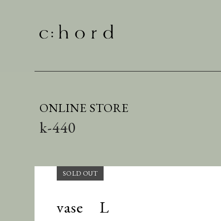
ONLINE STORE
k-440
vase L