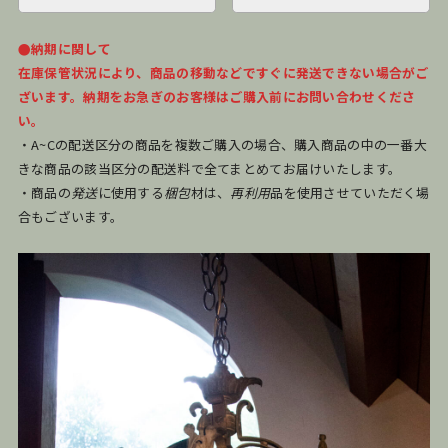
●納期に関して
在庫保管状況により、商品の移動などですぐに発送できない場合がご
ざいます。納期をお急ぎのお客様はご購入前にお問い合わせくださ
い。
・A~Cの配送区分の商品を複数ご購入の場合、購入商品の中の一番大
きな商品の該当区分の配送料で全てまとめてお届けいたします。
・商品の
発送
に使用する
梱包
材は、
再利用
品を使用させていただく場
合もございます。