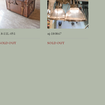
18-11L-051
nj-180867
SOLD OUT
SOLD OUT