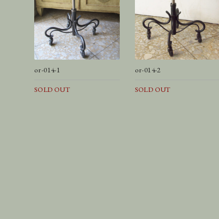
or-014-1
or-014-2
SOLD OUT
SOLD OUT