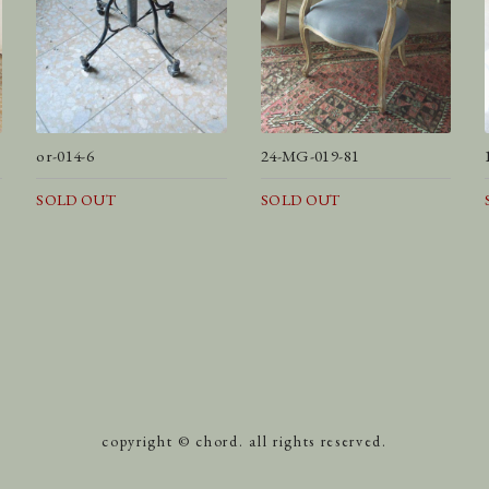
or-014-6
24-MG-019-81
SOLD OUT
SOLD OUT
copyright © chord. all rights reserved.