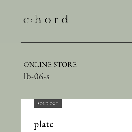
ONLINE STORE
lb-06-s
plate