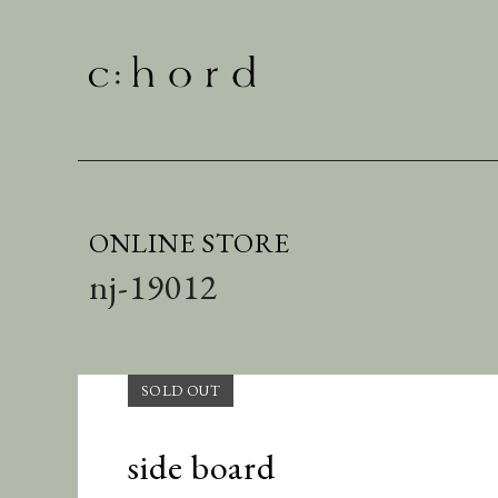
ONLINE STORE
nj-19012
side board