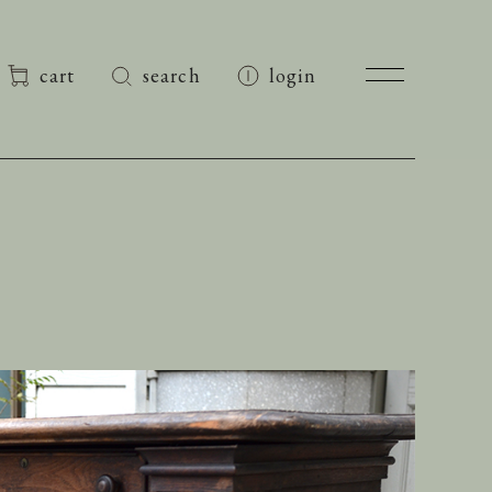
cart
search
login