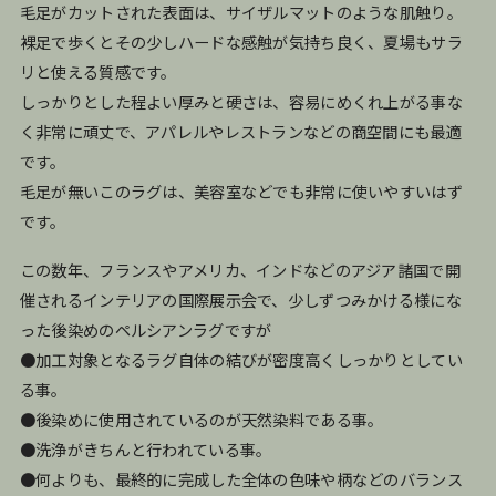
毛足がカットされた表面は、サイザルマットのような肌触り。
裸足で歩くとその少しハードな感触が気持ち良く、夏場もサラ
リと使える質感です。
しっかりとした程よい厚みと硬さは、容易にめくれ上がる事な
く非常に頑丈で、アパレルやレストランなどの商空間にも最適
です。
毛足が無いこのラグは、美容室などでも非常に使いやすいはず
です。
この数年、フランスやアメリカ、インドなどのアジア諸国で開
催されるインテリアの国際展示会で、少しずつみかける様にな
った後染めのペルシアンラグですが
●加工対象となるラグ自体の結びが密度高くしっかりとしてい
る事。
●後染めに使用されているのが天然染料である事。
●洗浄がきちんと行われている事。
●何よりも、最終的に完成した全体の色味や柄などのバランス