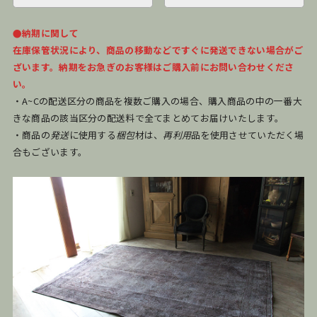
●納期に関して
在庫保管状況により、商品の移動などですぐに発送できない場合がご
ざいます。納期をお急ぎのお客様はご購入前にお問い合わせくださ
い。
・A~Cの配送区分の商品を複数ご購入の場合、購入商品の中の一番大
きな商品の該当区分の配送料で全てまとめてお届けいたします。
・商品の
発送
に使用する
梱包
材は、
再利用
品を使用させていただく場
合もございます。