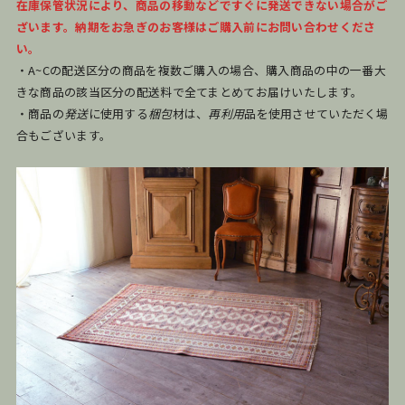
在庫保管状況により、商品の移動などですぐに発送できない場合がご
ざいます。納期をお急ぎのお客様はご購入前にお問い合わせくださ
い。
・A~Cの配送区分の商品を複数ご購入の場合、購入商品の中の一番大
きな商品の該当区分の配送料で全てまとめてお届けいたします。
・商品の
発送
に使用する
梱包
材は、
再利用
品を使用させていただく場
合もございます。