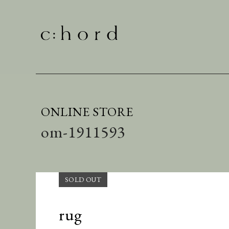
ONLINE STORE
om-1911593
rug