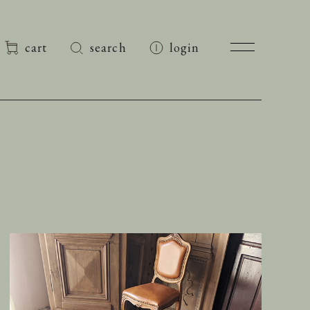
cart
search
login