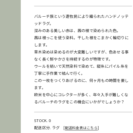
バルーチ族という遊牧民により織られたハンドノッテ
ッドラグ。
[
配送料金表はこちら
]
深みのある美しい赤は、茜の根で染められた色。
茜は根っこを使う染料。干した根をこまかく輪切りに
します。
草木染めは染めるのが大変難しいですが、色あせる事
なく長く鮮やかさを持続するのが特徴です。
お問い合わせ
商品のレンタル
ウールを紡いで天然染料で染めて、縦糸にパイル糸を
丁寧に手作業で結んで行く。
この一枚をつくりあげるのに、何ヶ月もの時間を要し
●納期に関して
在庫保管状況により、商品の移動などですぐに発送できな
ます。
い場合がございます。納期をお急ぎのお客様はご購入前に
欧米を中心にコレクターが多く、年々入手が難しくな
お問い合わせください。
るバルーチのラグをこの機会にいかがでしょうか？
STOCK. 0
発送
梱包
再利用
配送区分. ラグ
[
配送料金表はこちら
]