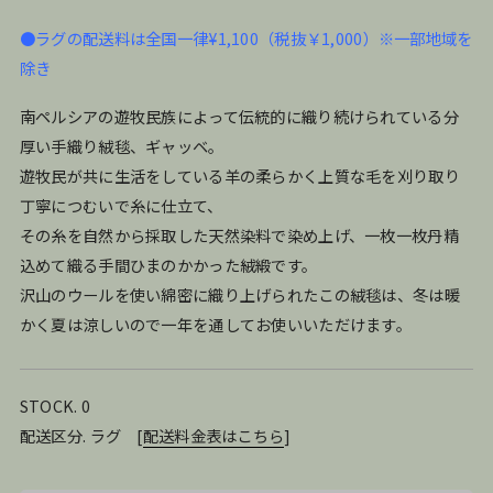
●ラグの配送料は全国一律¥1,100（税抜￥1,000）※一部地域を
除き
南ペルシアの遊牧民族によって伝統的に織り続けられている分
厚い手織り絨毯、ギャッベ。
遊牧民が共に生活をしている羊の柔らかく上質な毛を刈り取り
丁寧につむいで糸に仕立て、
その糸を自然から採取した天然染料で染め上げ、一枚一枚丹精
込めて織る手間ひまのかかった絨緞です。
沢山のウールを使い綿密に織り上げられたこの絨毯は、冬は暖
かく夏は涼しいので一年を通してお使いいただけます。
STOCK. 0
配送区分. ラグ
[
配送料金表はこちら
]