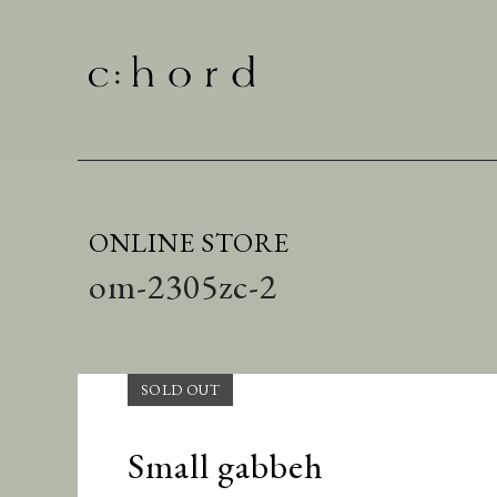
ONLINE STORE
om-2305zc-2
Small gabbeh