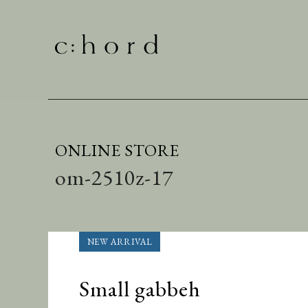
ONLINE STORE
om-2510z-17
Small gabbeh