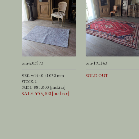
om-203573
om-191143
w1440 d1030 mm
SOLD OUT
SIZE.
1
STOCK.
¥89,000 [incl.tax]
PRICE.
SALE. ¥53,400 [incl.tax]