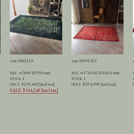
om-1802129
om-20091322
w2800 d1930 mm
w1760 d1210 h10 mm
SIZE.
SIZE.
1
1
STOCK.
STOCK.
¥235,400 [incl.tax]
¥253,000 [incl.tax]
PRICE.
PRICE.
SALE. ¥141,240 [incl.tax]