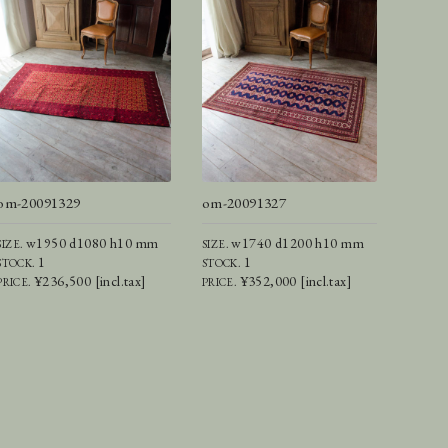
om-20091329
om-20091327
w1950 d1080 h10 mm
w1740 d1200 h10 mm
SIZE.
SIZE.
1
1
STOCK.
STOCK.
¥236,500 [incl.tax]
¥352,000 [incl.tax]
PRICE.
PRICE.