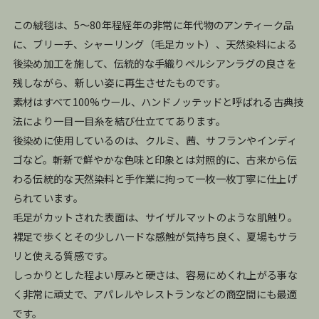
この絨毯は、5〜80年程経年の非常に年代物のアンティーク品
に、ブリーチ、シャーリング（毛足カット）、天然染料による
後染め加工を施して、伝統的な手織りペルシアンラグの良さを
残しながら、新しい姿に再生させたものです。
素材はすべて100%ウール、ハンドノッテッドと呼ばれる古典技
法により一目一目糸を結び仕立ててあります。
後染めに使用しているのは、クルミ、茜、サフランやインディ
ゴなど。斬新で鮮やかな色味と印象とは対照的に、古来から伝
わる伝統的な天然染料と手作業に拘って一枚一枚丁寧に仕上げ
られています。
毛足がカットされた表面は、サイザルマットのような肌触り。
裸足で歩くとその少しハードな感触が気持ち良く、夏場もサラ
リと使える質感です。
しっかりとした程よい厚みと硬さは、容易にめくれ上がる事な
く非常に頑丈で、アパレルやレストランなどの商空間にも最適
です。