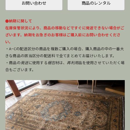
お問い合わせ
商品のレンタル
●納期に関して
在庫保管状況により、商品の移動などですぐに発送できない場合がご
ざいます。納期をお急ぎのお客様はご購入前にお問い合わせくださ
い。
・A~Cの配送区分の商品を複数ご購入の場合、購入商品の中の一番大
きな商品の該当区分の配送料で全てまとめてお届けいたします。
・商品の
発送
に使用する
梱包
材は、
再利用
品を使用させていただく場
合もございます。