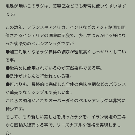
毛足が無いこのラグは、美容室などでも非常に使いやすいはず
です。
この数年、フランスやアメリカ、インドなどのアジア諸国で開
催されるインテリアの国際展示会で、少しずつみかける様にな
った後染めのペルシアンラグですが
●加工対象となるラグ自体の結びが密度高くしっかりとしてい
る事。
●後染めに使用されているのが天然染料である事。
●洗浄がきちんと行われている事。
●何よりも、最終的に完成した全体の色味や柄などのバランス
が華美でなくシンプルで美しい事。
これらの調和がとれたオーバーダイのペルシアンラグは非常に
稀少です。
そして、その新しい美しさを持ったラグを、イラン現地の工場
から直輸入販売する事で、リーズナブルな価格を実現しまし
た。