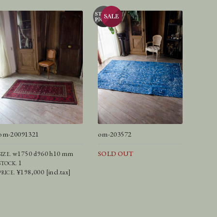
om-20091321
om-203572
w1750 d960 h10 mm
SOLD OUT
SIZE.
1
STOCK.
¥198,000 [incl.tax]
PRICE.