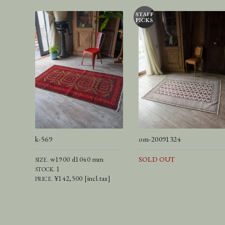
k-569
om-20091324
w1900 d1040 mm
SOLD OUT
SIZE.
1
STOCK.
¥142,500 [incl.tax]
PRICE.