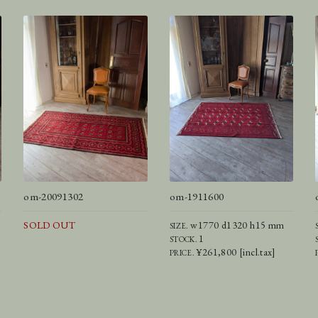
om-20091302
om-1911600
SOLD OUT
w1770 d1320 h15 mm
SIZE.
1
STOCK.
¥261,800 [incl.tax]
PRICE.