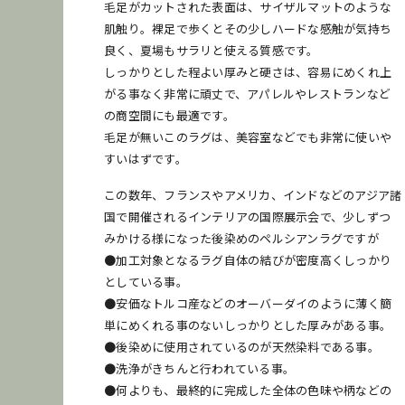
毛足がカットされた表面は、サイザルマットのような
お問い合わせください。
肌触り。裸足で歩くとその少しハードな感触が気持ち
良く、夏場もサラリと使える質感です。
しっかりとした程よい厚みと硬さは、容易にめくれ上
がる事なく非常に頑丈で、アパレルやレストランなど
発送
梱包
再利用
の商空間にも最適です。
毛足が無いこのラグは、美容室などでも非常に使いや
すいはずです。
この数年、フランスやアメリカ、インドなどのアジア諸
国で開催されるインテリアの国際展示会で、少しずつ
みかける様になった後染めのペルシアンラグですが
●加工対象となるラグ自体の結びが密度高くしっかり
としている事。
●安価なトルコ産などのオーバーダイのように薄く簡
単にめくれる事のないしっかりとした厚みがある事。
●後染めに使用されているのが天然染料である事。
●洗浄がきちんと行われている事。
●何よりも、最終的に完成した全体の色味や柄などの