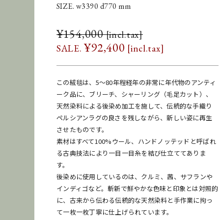
SIZE. w3390 d770 mm
¥
154,000
¥
154,000
¥
92,400
¥
92,400
この絨毯は、5〜80年程経年の非常に年代物のアンティ
ーク品に、ブリーチ、シャーリング（毛足カット）、
[
配送料金表はこちら
]
天然染料による後染め加工を施して、伝統的な手織り
ペルシアンラグの良さを残しながら、新しい姿に再生
させたものです。
ADD TO CART
素材はすべて100%ウール、ハンドノッテッドと呼ばれ
る古典技法により一目一目糸を結び仕立ててありま
す。
お問い合わせ
商品のレンタル
後染めに使用しているのは、クルミ、茜、サフランや
インディゴなど。斬新で鮮やかな色味と印象とは対照的
●納期に関して
に、古来から伝わる伝統的な天然染料と手作業に拘っ
在庫保管状況により、商品の移動などですぐに発送できな
て一枚一枚丁寧に仕上げられています。
い場合がございます。納期をお急ぎのお客様はご購入前に