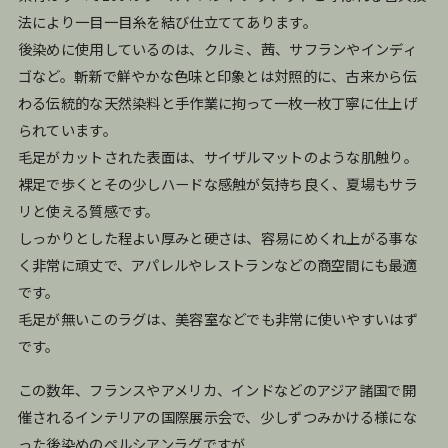
法により一目一目糸を結び仕立ててあります。
後染めに使用しているのは、クルミ、茜、サフランやインディ
ゴなど。斬新で鮮やかな色味と印象とは対照的に、古来から伝
わる伝統的な天然染料と手作業に拘って一枚一枚丁寧に仕上げ
られています。
毛足がカットされた表面は、サイザルマットのような肌触り。
裸足で歩くとその少しハードな感触が気持ち良く、夏場もサラ
リと使える質感です。
しっかりとした程よい厚みと硬さは、容易にめくれ上がる事な
く非常に頑丈で、アパレルやレストランなどの商空間にも最適
です。
毛足が無いこのラグは、美容室などでも非常に使いやすいはず
です。
この数年、フランスやアメリカ、インドなどのアジア諸国で開
催されるインテリアの国際展示会で、少しずつみかける様にな
った後染めのペルシアンラグですが