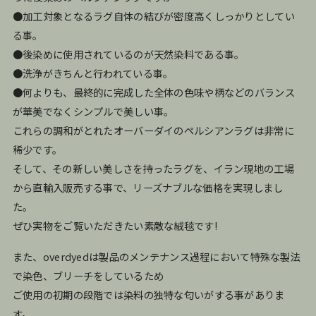
●加工対象となるラグ自体の結びが密度高くしっかりとしてい
る事。
●後染めに使用されているのが天然染料である事。
●洗浄がきちんと行われている事。
●何よりも、最終的に完成した全体の色味や柄などのバランス
が華美でなくシンプルで美しい事。
これらの調和がとれたオーバーダイのペルシアンラグは非常に
稀少です。
そして、その新しい美しさを持ったラグを、イラン現地の工場
から直輸入販売する事で、リーズナブルな価格を実現しまし
た。
ぜひ実物をご覧いただきたい素敵な絨毯です!
また、overdyedは製品のメンテナンス過程において特殊な製法
で染色、ブリーチをしているため
ご使用の初期の段階では染料の独特な匂いがする事がありま
す。