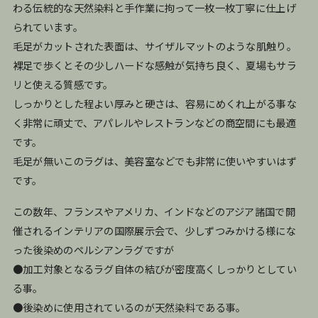
わる伝統的な天然染料と手作業に拘って一枚一枚丁寧に仕上げ
られています。
毛足がカットされた表面は、サイザルマットのような肌触り。
裸足で歩くとその少しハードな感触が気持ち良く、夏場もサラ
リと使える質感です。
しっかりとした程よい厚みと硬さは、容易にめくれ上がる事な
く非常に頑丈で、アパレルやレストランなどの商空間にも最適
です。
毛足が無いこのラグは、美容室などでも非常に使いやすいはず
です。
この数年、フランスやアメリカ、インドなどのアジア諸国で開
催されるインテリアの国際展示会で、少しずつみかける様にな
った後染めのペルシアンラグですが
●加工対象となるラグ自体の結びが密度高くしっかりとしてい
る事。
●後染めに使用されているのが天然染料である事。