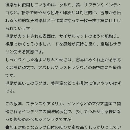
後染めに使用しているのは、クルミ、茜、サフランやインディ
ゴなど。斬新で鮮やかな色味と印象とは対照的に、古来から伝
わる伝統的な天然染料と手作業に拘って一枚一枚丁寧に仕上げ
られています。
毛足がカットされた表面は、サイザルマットのような肌触り。
裸足で歩くとその少しハードな感触が気持ち良く、夏場もサラ
リと使える質感です。
しっかりとした程よい厚みと硬さは、容易にめくれ上がる事な
く非常に頑丈で、アパレルやレストランなどの商空間にも最適
です。
毛足が無いこのラグは、美容室などでも非常に使いやすいはず
です。
この数年、フランスやアメリカ、インドなどのアジア諸国で開
催されるインテリアの国際展示会で、少しずつみかける様にな
った後染めのペルシアンラグですが
●加工対象となるラグ自体の結びが密度高くしっかりとしてい