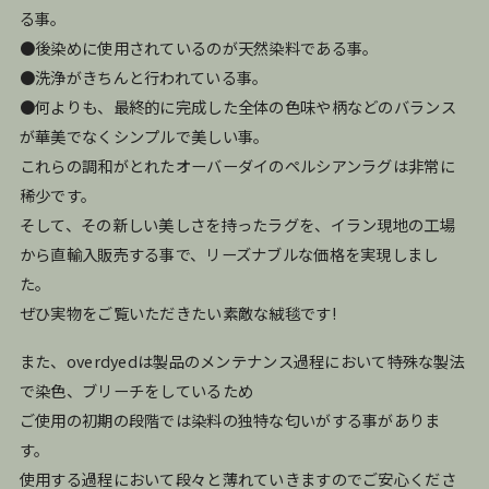
る事。
●後染めに使用されているのが天然染料である事。
●洗浄がきちんと行われている事。
●何よりも、最終的に完成した全体の色味や柄などのバランス
が華美でなくシンプルで美しい事。
これらの調和がとれたオーバーダイのペルシアンラグは非常に
稀少です。
そして、その新しい美しさを持ったラグを、イラン現地の工場
から直輸入販売する事で、リーズナブルな価格を実現しまし
た。
ぜひ実物をご覧いただきたい素敵な絨毯です!
また、overdyedは製品のメンテナンス過程において特殊な製法
で染色、ブリーチをしているため
ご使用の初期の段階では染料の独特な匂いがする事がありま
す。
使用する過程において段々と薄れていきますのでご安心くださ