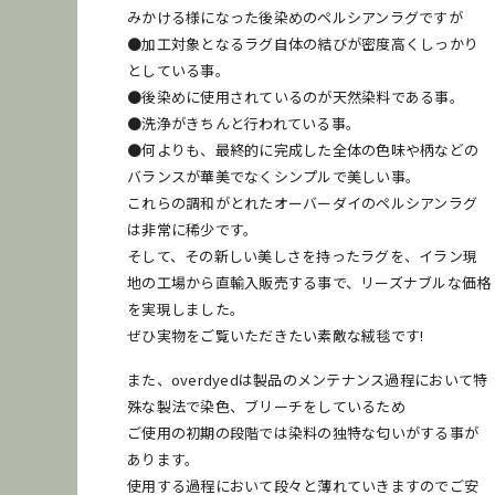
みかける様になった後染めのペルシアンラグですが
●加工対象となるラグ自体の結びが密度高くしっかり
としている事。
●後染めに使用されているのが天然染料である事。
●洗浄がきちんと行われている事。
●何よりも、最終的に完成した全体の色味や柄などの
バランスが華美でなくシンプルで美しい事。
これらの調和がとれたオーバーダイのペルシアンラグ
は非常に稀少です。
そして、その新しい美しさを持ったラグを、イラン現
地の工場から直輸入販売する事で、リーズナブルな価格
を実現しました。
ぜひ実物をご覧いただきたい素敵な絨毯です!
また、overdyedは製品のメンテナンス過程において特
殊な製法で染色、ブリーチをしているため
ご使用の初期の段階では染料の独特な匂いがする事が
あります。
使用する過程において段々と薄れていきますのでご安