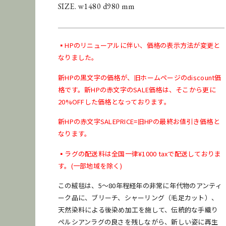
SIZE. w1480 d980 mm
▪️HPのリニューアルに伴い、価格の表示方法が変更と
なりました。
[
配送料金表はこちら
]
新HPの黒文字の価格が、旧ホームページのdiscount価
格です。
新HPの赤文字のSALE価格は、そこから更に
20%OFFした価格となっております。
新HPの赤文字SALEPRICE=旧HPの最終お値引き価格と
お問い合わせ
商品のレンタル
なります。
▪️ラグの配送料は全国一律¥1000 taxで配送しておりま
●納期に関して
在庫保管状況により、商品の移動などですぐに発送できな
す。(一部地域を除く)
い場合がございます。納期をお急ぎのお客様はご購入前に
この絨毯は、5〜80年程経年の非常に年代物のアンティ
お問い合わせください。
ーク品に、ブリーチ、シャーリング（毛足カット）、
天然染料による後染め加工を施して、伝統的な手織り
ペルシアンラグの良さを残しながら、新しい姿に再生