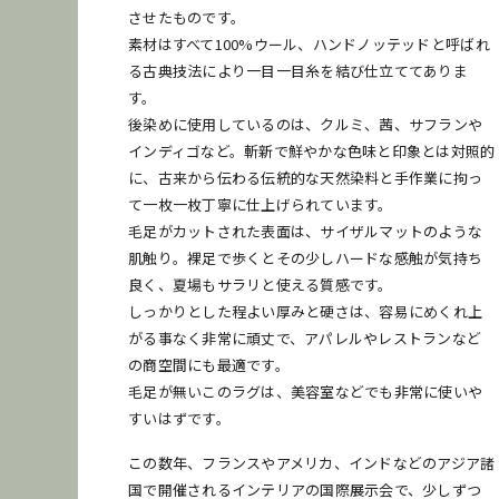
発送
梱包
再利用
させたものです。
素材はすべて100%ウール、ハンドノッテッドと呼ばれ
る古典技法により一目一目糸を結び仕立ててありま
す。
後染めに使用しているのは、クルミ、茜、サフランや
インディゴなど。斬新で鮮やかな色味と印象とは対照的
に、古来から伝わる伝統的な天然染料と手作業に拘っ
て一枚一枚丁寧に仕上げられています。
毛足がカットされた表面は、サイザルマットのような
肌触り。裸足で歩くとその少しハードな感触が気持ち
良く、夏場もサラリと使える質感です。
しっかりとした程よい厚みと硬さは、容易にめくれ上
がる事なく非常に頑丈で、アパレルやレストランなど
の商空間にも最適です。
毛足が無いこのラグは、美容室などでも非常に使いや
すいはずです。
この数年、フランスやアメリカ、インドなどのアジア諸
国で開催されるインテリアの国際展示会で、少しずつ