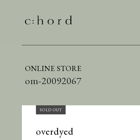
ONLINE STORE
om-20092067
overdyed