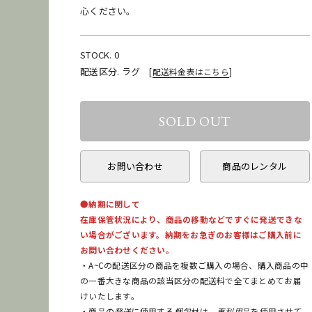
心ください。
STOCK. 0
配送区分. ラグ
[
配送料金表はこちら
]
お問い合わせ
商品のレンタル
●納期に関して
在庫保管状況により、商品の移動などですぐに発送できな
い場合がございます。納期をお急ぎのお客様はご購入前に
お問い合わせください。
・A~Cの配送区分の商品を複数ご購入の場合、購入商品の中
の一番大きな商品の該当区分の配送料で全てまとめてお届
けいたします。
・商品の
発送
に使用する
梱包
材は、
再利用
品を使用させて