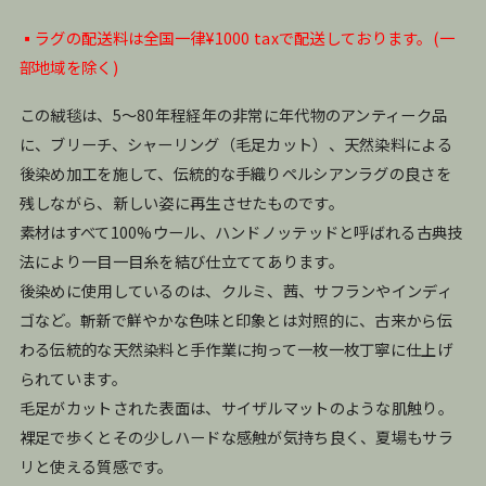
▪️ラグの配送料は全国一律¥1000 taxで配送しております。(一
部地域を除く)
この絨毯は、5〜80年程経年の非常に年代物のアンティーク品
に、ブリーチ、シャーリング（毛足カット）、天然染料による
後染め加工を施して、伝統的な手織りペルシアンラグの良さを
残しながら、新しい姿に再生させたものです。
素材はすべて100%ウール、ハンドノッテッドと呼ばれる古典技
法により一目一目糸を結び仕立ててあります。
後染めに使用しているのは、クルミ、茜、サフランやインディ
ゴなど。斬新で鮮やかな色味と印象とは対照的に、古来から伝
わる伝統的な天然染料と手作業に拘って一枚一枚丁寧に仕上げ
られています。
毛足がカットされた表面は、サイザルマットのような肌触り。
裸足で歩くとその少しハードな感触が気持ち良く、夏場もサラ
リと使える質感です。