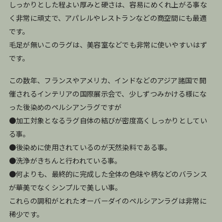
しっかりとした程よい厚みと硬さは、容易にめくれ上がる事な
く非常に頑丈で、アパレルやレストランなどの商空間にも最適
です。
毛足が無いこのラグは、美容室などでも非常に使いやすいはず
です。
この数年、フランスやアメリカ、インドなどのアジア諸国で開
催されるインテリアの国際展示会で、少しずつみかける様にな
った後染めのペルシアンラグですが
●加工対象となるラグ自体の結びが密度高くしっかりとしてい
る事。
●後染めに使用されているのが天然染料である事。
●洗浄がきちんと行われている事。
●何よりも、最終的に完成した全体の色味や柄などのバランス
が華美でなくシンプルで美しい事。
これらの調和がとれたオーバーダイのペルシアンラグは非常に
稀少です。